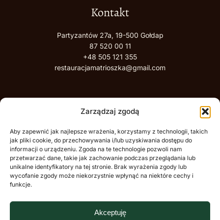
Kontakt
Partyzantów 27a, 19-500 Gołdap
87 520 00 11
+48 505 121 355
restauracjamatrioszka@gmail.com
Zarządzaj zgodą
Aby zapewnić jak najlepsze wrażenia, korzystamy z technologii, takich
Przedsiębiorstwo gastronomiczno-usługowe Katarzyna
jak pliki cookie, do przechowywania i/lub uzyskiwania dostępu do
informacji o urządzeniu. Zgoda na te technologie pozwoli nam
Kuśtowska realizuje przedsięwzięcie Rozwój działalności
przetwarzać dane, takie jak zachowanie podczas przeglądania lub
gastronomiczno-usługowej poprzez wprowadzenie nowej
unikalne identyfikatory na tej stronie. Brak wyrażenia zgody lub
linii produkcyjnej, usług cyfryzacji, wynajmu rowerów
wycofanie zgody może niekorzystnie wpłynąć na niektóre cechy i
funkcje.
elektrycznych oraz instalację systemu fotowoltaicznego w
województwie warmińsko-mazurskim. Dofinansowanie z
UE: 539 999,99 PLN.
Akceptuję