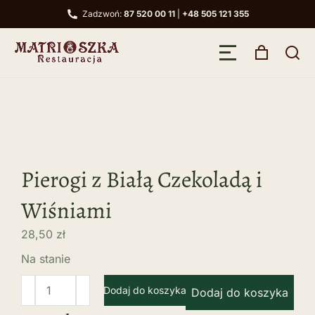
Zadzwoń:
87 520 00 11
|
+48 505 121 355
Pierogi z Białą Czekoladą i
Wiśniami
28,50
zł
Na stanie
Dodaj do koszyka
Dodaj do koszyka