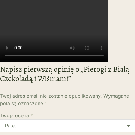
Napisz pierwszą opinię o „Pierogi z Białą
Czekoladą i Wiśniami”
Twój adres email nie zostanie opublikowany.
Wymagane
pola są oznaczone
*
Twoja ocena
*