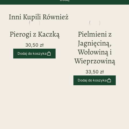
Inni Kupili Również
Pierogi z Kaczką
Pielmieni z
Jagnięciną,
30,50
zł
Wołowiną i
Dodaj do koszyka
Wieprzowiną
33,50
zł
Dodaj do koszyka